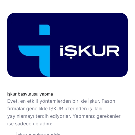
işkur başvurusu yapma
Evet, en etkili yöntemlerden biri de İşkur. Fason
firmalar genellikle İŞKUR üzerinden iş ilanı
yayınlamayı tercih ediyorlar. Yapmanız gerekenler
ise sadece üç adım: