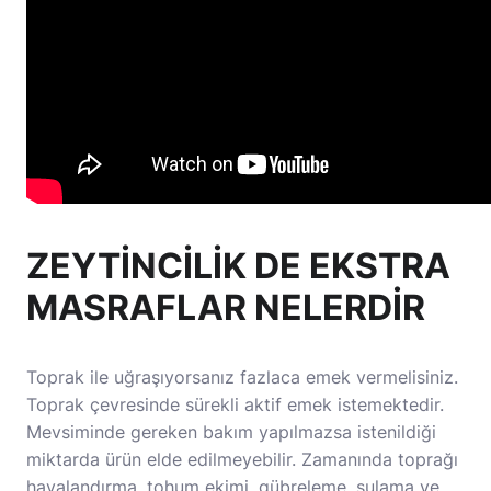
ZEYTİNCİLİK DE EKSTRA
MASRAFLAR NELERDİR
Toprak ile uğraşıyorsanız fazlaca emek vermelisiniz.
Toprak çevresinde sürekli aktif emek istemektedir.
Mevsiminde gereken bakım yapılmazsa istenildiği
miktarda ürün elde edilmeyebilir. Zamanında toprağı
havalandırma, tohum ekimi, gübreleme, sulama ve