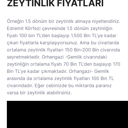
ZEYTİNLİK FİYATLARI
Örneğin 1.5 dönüm bir zeytinlik almaya niyetlendiniz.
Edremit Körfezi çevresinde 1.5 dönüm zeytinliğin
fiyatı 100 bin TL’den başlayıp 1.500 Bin TL’ye kadar
çıkan fiyatlarla karşılaşıyorsunuz. Ama bu civarlarda
ortalama zeytinlik fiyatları 150 Bin-200 Bin civarında
seyretmektedir. Orhangazi -Gemlik civarındaki
zeytinliğin ortalama fiyatı 70 Bin TL’den başlayıp 170
Bin TL’ye kadar çıkmaktadır. Orhangazi- Gemlik
arasında da ortalama zeytinlik fiyatları 100 Bin TL
civarındadır. Eğer cebinizde bu miktarda paranız
varsa bir zeytinlik alabilirsiniz.